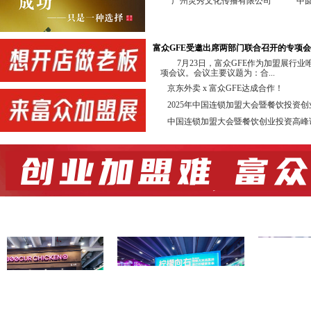
广州灵秀文化传播有限公司
中
中国投资并购50人论坛组委会 GF
广东省高考研究会升学规划委员会 
富众GFE受邀出席两部门联合召开的专项
协办单位：
7月23日，富众GFE作为加盟展行
项会议。会议主要议题为：合...
新加坡中国商业协会 佛山市连
京东外卖 x 富众GFE达成合作！
佛山市南海区连锁企业商会 广州市
2025年中国连锁加盟大会暨餐饮投资
转型界 信达亚洲综合产
中国连锁加盟大会暨餐饮创业投资高峰
店链 广州知尖品牌顾
合作直播单位：亚洲直播产业联盟 深
展会同期举办投资加盟高峰论坛，欢
合作媒体：抖音、今日头条、广东电视
锁加盟网、全球加盟网、中国加盟网、我
连锁加盟网、第一商业网、中国特许经营
前 言
特许连锁加盟是一种成功的、被公认
商业经营中占有很高的比例，在我国特许连
勃增长。根据商务部的有关数据，我国目