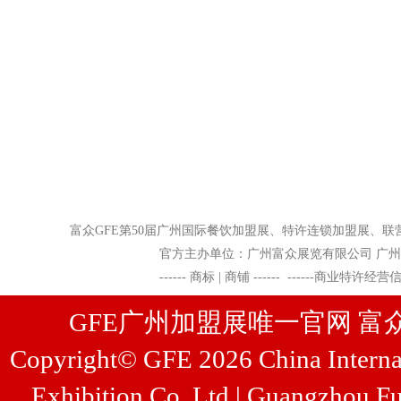
富众GFE
第50届广州国际餐饮加盟展、特许连锁加盟展
官方主办单位：广州富众展览有限公司 广州富众展览管
------
商标 | 商铺
------
------
商业特许经营
GFE广州加盟展唯一官网 富众展览
Copyright© GFE 2026 China Internat
Exhibition Co.,Ltd | Guangzhou Fu
...
[查看详情]