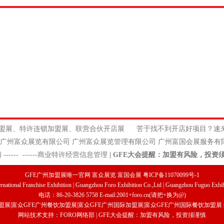
饮加盟展、特许连锁加盟展、联营合伙开店展
苦于找不到开店好项目？速
公司 广州富众展览管理有限公司 广州富国会展服务有限
铺
------
------
商业特许经营信息管理
|
GFE大会提醒：加盟有风险，投资
GFE广州加盟展唯一官网 富众展览 富国会展 粤ICP备11070099号-1
national Franchise Exhibition | Guangzhou Foro Exhibition Co.,Ltd | Guangzhou Fuguo Exhibi
电话：86-20-3826 5758 E-mail:2001+foro.cn(请把+换为@)
盟展
|
富众
GFE广州餐饮加盟展
|
富众GFE广州国际加盟展
|
富众
GFE广州国际餐饮加盟展
网站技术支持：FORO网络部 | GFE大会提醒：加盟有风险，投资须谨慎
详情]