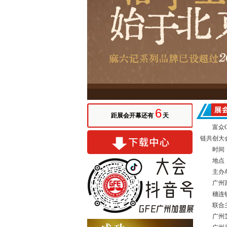
6
距展会开幕还有
天
富众
链共创大
时间
地点
主办
广州
穗连
联合
广州