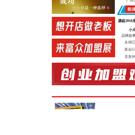
广州
中国
广东
源起2016
协办
小
新加
品牌故事丨
佛山
从俏江
转
富众G
店
京东外
合作
展会
合作
锁加盟网
连锁加盟
前 言
特许
商业经营
勃增长。