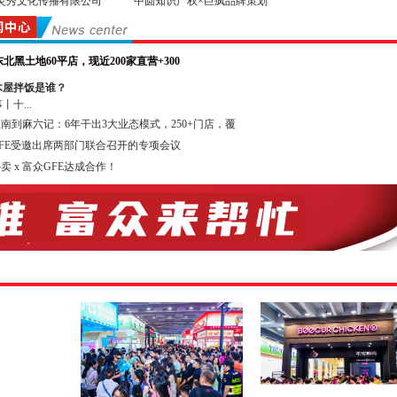
灵秀文化传播有限公司
中圆知识产权×巨疯品牌策划
投资并购50人论坛组委会 GFE华南教育展组委会
省高考研究会升学规划委员会 广东省生涯教育研究院
东北黑土地60平店，现近200家直营+300
单位：
木屋拌饭是谁？
坡中国商业协会 佛山市连锁企业协会
十...
市南海区连锁企业商会 广州市咖啡行业协会
南到麻六记：6年干出3大业态模式，250+门店，覆
型界 信达亚洲综合产业有限合伙基金
FE受邀出席两部门联合召开的专项会议
链 广州知尖品牌顾问有限公司
卖 x 富众GFE达成合作！
直播单位：亚洲直播产业联盟 深圳网络直播协会
同期举办投资加盟高峰论坛，欢迎您来参加听讲！
媒体：抖音、今日头条、广东电视台、广州电视台、南方电视台、广州连锁、百度 、
、全球加盟网、中国加盟网、我要加盟网、广州创业港、中国品牌服装网、广州创业
网、第一商业网、中国特许经营网、品牌招商网等
连锁加盟是一种成功的、被公认为投入少、回报好的商业模式。发达国家的特许连
中占有很高的比例，在我国特许连锁加盟还有很大的市场空间，每年以50%～60%的
根据商务部的有关数据，我国目前已成为世界上特许连锁加盟体系至多的国家。