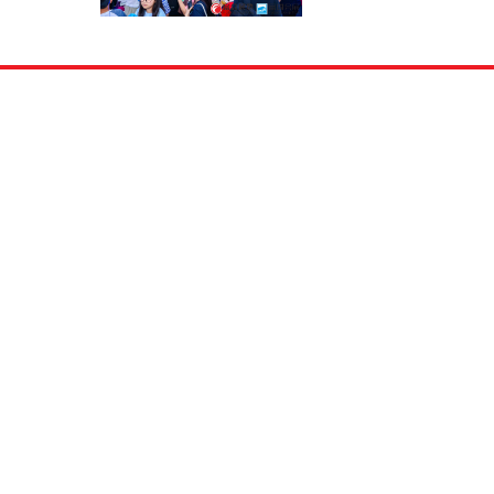
展览FORO EXHIBITION举办的广州餐饮加盟&特许连锁加盟展作为目前华南地区
档次高的专业特许连锁加盟展览会，已经成为各连锁企业招募加盟商、抢占华南市场
项目的优选接洽平台。上届展会，各大主流媒体争相报道，现场人潮涌动，投资者云
浓重。在中国掀起了空前的投资创业热潮，得到了众多连锁加盟企业和广大投资者的
力推进大众创业、万众创新的全民创业局面
，大会必将为广大企业带来更多、更广泛
宗旨：帮国内外优质连锁企业招商 + 助投资者选择好项目。我们诚挚邀请广大新老
盛会，相聚广东，共同分享特许连锁加盟带来的无限商机！
：
其他推广方式，参加特许连锁加盟展会的单位成本更低，效果更好。
连锁加盟展览会为企业的潜在买主直接见面并进行相互沟通创造了条件，企业能充分了
面情况(个人资料、财务意图及能力等)。更容易确定适合自己产品和品牌合作者。
有竞争对手参加同一展览，由此企业更容易通过比较，确立自己的品牌或产品优势并传
消费者。
连锁加盟展览会能造成一定轰动效应，对企业形象及品牌产品有非常良好宣传效果。