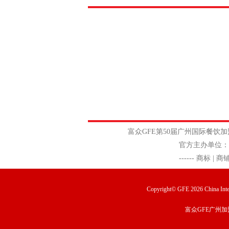
富众GFE
第50届广州国际餐
官方主办单位：广州富众展览有限
------
商标 | 商
Copyright© GFE 2026 China Inter
富众GFE广州加
...
[查看