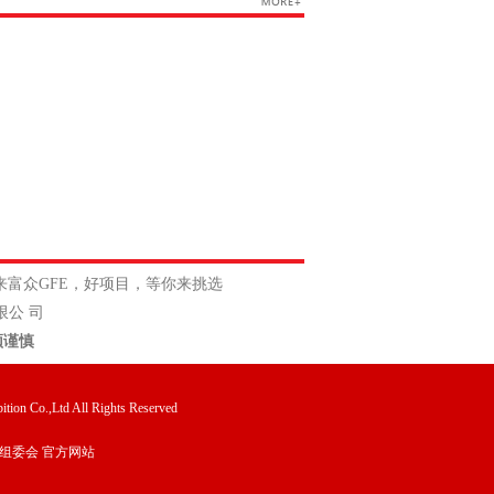
来富众GFE，好项目，等你来挑选
公 司
须谨慎
tion Co.,Ltd All Rights Reserved
组委会 官方网站