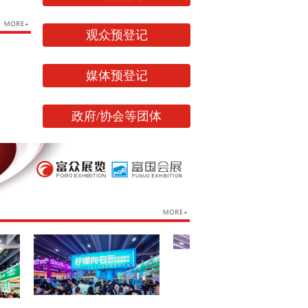
观众预登记
媒体预登记
政府/协会等团体
网易、连
吧、中国
锁加盟在
速度在蓬