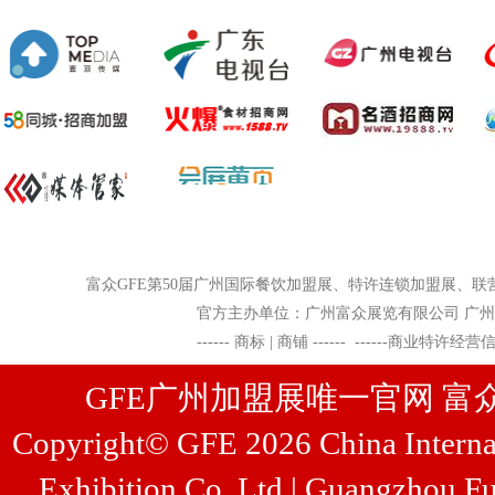
富众GFE
第50届广州国际餐饮加盟展、特许连锁加盟展
官方主办单位：广州富众展览有限公司 广州富众展览管
------
商标 | 商铺
------
------
商业特许经营
GFE广州加盟展唯一官网 富众展览
Copyright© GFE 2026 China Internat
Exhibition Co.,Ltd | Guangzhou Fu
...
[查看详情]