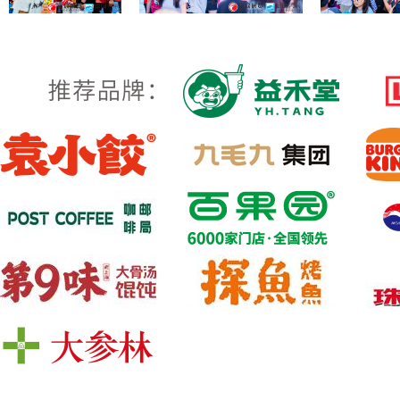
富众展览FORO EXHIBITIO
观众多、档次高的专业特许连锁加盟展览
寻找加盟项目的优选接洽平台。上届展会
洽谈气氛浓重。在中国掀起了空前的投资
着国家大力推进大众创业、万众创新的全
展会宗旨：帮国内外优质连锁企业招商
参与本次盛会，相聚广东，共同分享特许
展会优势：
1、相比其他推广方式，参加特许连锁加盟
2、特许连锁加盟展览会为企业的潜在买
主的各方面情况(个人资料、财务意图及能
3、由于有竞争对手参加同一展览，由此
加盟商和消费者。
4、特许连锁加盟展览会能造成一定轰动