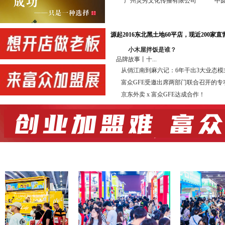
广州灵秀文化传播有限公司
中
中国投资并购50人论坛组委会 GF
广东省高考研究会升学规划委员会 
源起2016东北黑土地60平店，现近200家直营
协办单位：
小木屋拌饭是谁？
新加坡中国商业协会 佛山市连
品牌故事丨十...
佛山市南海区连锁企业商会 广州市
从俏江南到麻六记：6年干出3大业态模式
转型界 信达亚洲综合产
富众GFE受邀出席两部门联合召开的专
店链 广州知尖品牌顾
京东外卖 x 富众GFE达成合作！
合作直播单位：亚洲直播产业联盟 深
展会同期举办投资加盟高峰论坛，欢
合作媒体：抖音、今日头条、广东电视
锁加盟网、全球加盟网、中国加盟网、我
连锁加盟网、第一商业网、中国特许经营
前 言
特许连锁加盟是一种成功的、被公认
商业经营中占有很高的比例，在我国特许连
勃增长。根据商务部的有关数据，我国目