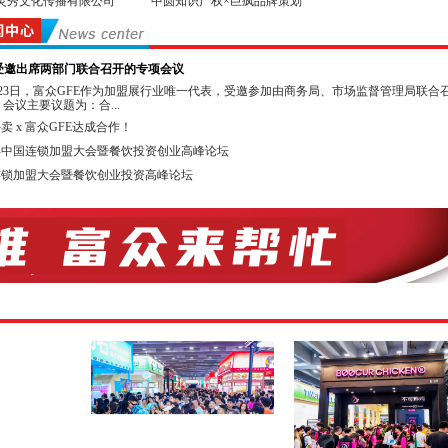
灵秀文化传播有限公司
中圆知识产权×巨疯品牌策划
投资并购50人论坛组委会 GFE华南教育展组委会
省高考研究会升学规划委员会 广东省生涯教育研究院
E受邀出席两部门联合召开的专项会议
单位：
月23日，富众GFE作为加盟展行业唯一代表，受邀参加由商务局、市场监督管理局联合
会议主要议题为：合...
坡中国商业协会 佛山市连锁企业协会
卖 x 富众GFE达成合作！
市南海区连锁企业商会 广州市咖啡行业协会
5年中国连锁加盟大会暨餐饮投资创业高峰论坛
型界 信达亚洲综合产业有限合伙基金
连锁加盟大会暨餐饮创业投资高峰论坛
链 广州知尖品牌顾问有限公司
直播单位：亚洲直播产业联盟 深圳网络直播协会
同期举办投资加盟高峰论坛，欢迎您来参加听讲！
媒体：抖音、今日头条、广东电视台、广州电视台、南方电视台、广州连锁、百度 、
、全球加盟网、中国加盟网、我要加盟网、广州创业港、中国品牌服装网、广州创业
网、第一商业网、中国特许经营网、品牌招商网等
连锁加盟是一种成功的、被公认为投入少、回报好的商业模式。发达国家的特许连
中占有很高的比例，在我国特许连锁加盟还有很大的市场空间，每年以50%～60%的
根据商务部的有关数据，我国目前已成为世界上特许连锁加盟体系至多的国家。