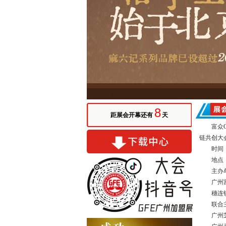
8
距展会开幕还有
天
富众
链共创大
时间
地点
主办
广州
穗连
联合
广州