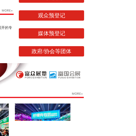
观众预登记
召开的专
媒体预登记
政府/协会等团体
网易、连
吧、中国
锁加盟在
速度在蓬