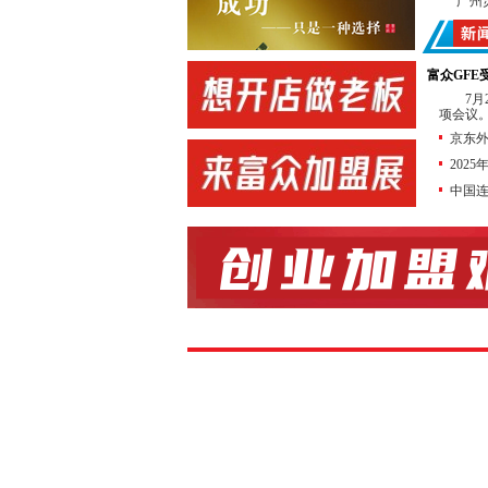
广州
中国
广东
富众GF
协办
7
项会议。
新加
京东外
佛山
202
转
中国
店
合作
展会
合作
锁加盟网
连锁加盟
前 言
特许
商业经营
勃增长。