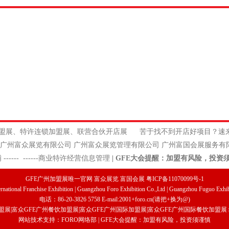
饮加盟展、特许连锁加盟展、联营合伙开店展
苦于找不到开店好项目？速
公司 广州富众展览管理有限公司 广州富国会展服务有限
铺
------
------
商业特许经营信息管理
|
GFE大会提醒：加盟有风险，投资
GFE广州加盟展唯一官网 富众展览 富国会展 粤ICP备11070099号-1
national Franchise Exhibition | Guangzhou Foro Exhibition Co.,Ltd | Guangzhou Fuguo Exhibi
电话：86-20-3826 5758 E-mail:2001+foro.cn(请把+换为@)
盟展
|
富众
GFE广州餐饮加盟展
|
富众GFE广州国际加盟展
|
富众
GFE广州国际餐饮加盟展
网站技术支持：FORO网络部 | GFE大会提醒：加盟有风险，投资须谨慎
详情]