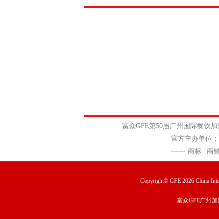
富众GFE
第50届广州国际餐
官方主办单位：广州富众展览有限
------
商标 | 商
Copyright© GFE 2026 China Inter
富众GFE广州加
...
[查看