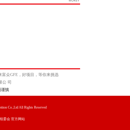
来富众GFE，好项目，等你来挑选
公 司
须谨慎
tion Co.,Ltd All Rights Reserved
组委会 官方网站