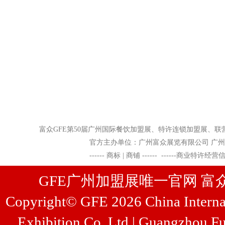
富众GFE
第50届广州国际餐饮加盟展、特许连锁加盟展
官方主办单位：广州富众展览有限公司 广州富众展览管
------
商标 | 商铺
------
------
商业特许经营
GFE广州加盟展唯一官网 富众展览
Copyright© GFE 2026 China Internat
Exhibition Co.,Ltd | Guangzhou Fu
...
[查看详情]