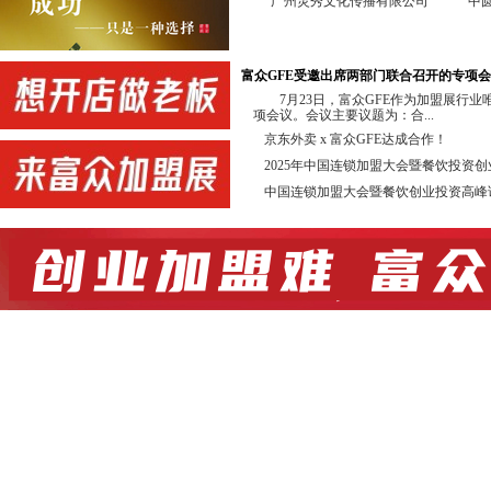
广州灵秀文化传播有限公司
中
中国投资并购50人论坛组委会 GF
广东省高考研究会升学规划委员会 
富众GFE受邀出席两部门联合召开的专项
协办单位：
7月23日，富众GFE作为加盟展行
项会议。会议主要议题为：合...
新加坡中国商业协会 佛山市连
京东外卖 x 富众GFE达成合作！
佛山市南海区连锁企业商会 广州市
2025年中国连锁加盟大会暨餐饮投资
转型界 信达亚洲综合产
中国连锁加盟大会暨餐饮创业投资高峰
店链 广州知尖品牌顾
合作直播单位：亚洲直播产业联盟 深
展会同期举办投资加盟高峰论坛，欢
合作媒体：抖音、今日头条、广东电视
锁加盟网、全球加盟网、中国加盟网、我
连锁加盟网、第一商业网、中国特许经营
前 言
特许连锁加盟是一种成功的、被公认
商业经营中占有很高的比例，在我国特许连
勃增长。根据商务部的有关数据，我国目