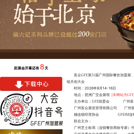
8
距展会开幕还有
天
富众GFE第51届广州国际餐饮加盟展
链共创大会
2026年8月14-16日
时间：
地点：琶洲广交会展馆
[本网站为GF
主办单位：GFE组委会 广州富
广州富众展览管理有限公司 广州
穗连锁经营协会 GFEIM连锁
联合主办：
广州芝士标局（连锁餐饮商标专家）