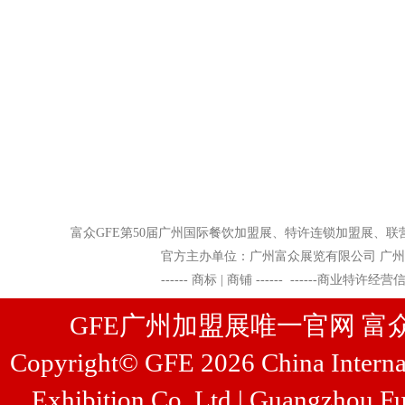
富众GFE
第50届广州国际餐饮加盟展、特许连锁加盟展
官方主办单位：广州富众展览有限公司 广州富众展览管
------
商标 | 商铺
------
------
商业特许经营
GFE广州加盟展唯一官网 富众展览
Copyright© GFE 2026 China Internat
Exhibition Co.,Ltd | Guangzhou Fu
...
[查看详情]