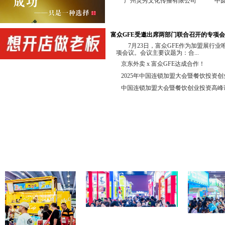
广州灵秀文化传播有限公司
中
中国投资并购50人论坛组委会 GF
广东省高考研究会升学规划委员会 
富众GFE受邀出席两部门联合召开的专项
协办单位：
7月23日，富众GFE作为加盟展行
项会议。会议主要议题为：合...
新加坡中国商业协会 佛山市连
京东外卖 x 富众GFE达成合作！
佛山市南海区连锁企业商会 广州市
2025年中国连锁加盟大会暨餐饮投资
转型界 信达亚洲综合产
中国连锁加盟大会暨餐饮创业投资高峰
店链 广州知尖品牌顾
合作直播单位：亚洲直播产业联盟 深
展会同期举办投资加盟高峰论坛，欢
合作媒体：抖音、今日头条、广东电视
锁加盟网、全球加盟网、中国加盟网、我
连锁加盟网、第一商业网、中国特许经营
前 言
特许连锁加盟是一种成功的、被公认
商业经营中占有很高的比例，在我国特许连
勃增长。根据商务部的有关数据，我国目