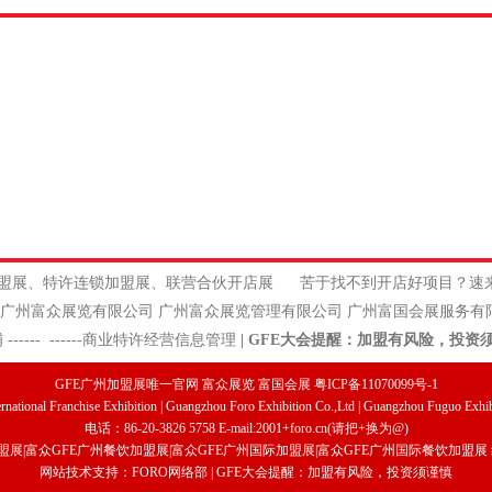
饮加盟展、特许连锁加盟展、联营合伙开店展
苦于找不到开店好项目？速
公司 广州富众展览管理有限公司 广州富国会展服务有限
铺
------
------
商业特许经营信息管理
|
GFE大会提醒：加盟有风险，投资
GFE广州加盟展唯一官网 富众展览 富国会展 粤ICP备11070099号-1
national Franchise Exhibition | Guangzhou Foro Exhibition Co.,Ltd | Guangzhou Fuguo Exhibi
电话：86-20-3826 5758 E-mail:2001+foro.cn(请把+换为@)
盟展
|
富众
GFE广州餐饮加盟展
|
富众GFE广州国际加盟展
|
富众
GFE广州国际餐饮加盟展
网站技术支持：FORO网络部 | GFE大会提醒：加盟有风险，投资须谨慎
详情]