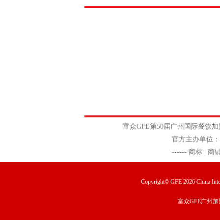
富众GFE
第50届广州国际餐
官方主办单位：广州富众展览有限
------
商标 | 商
Copyright© GFE 2026 China Inter
富众GFE广州加
...
[查看