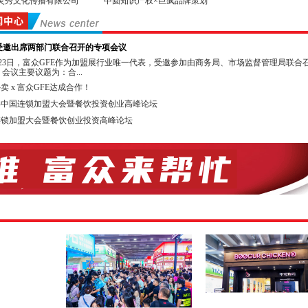
灵秀文化传播有限公司
中圆知识产权×巨疯品牌策划
投资并购50人论坛组委会 GFE华南教育展组委会
省高考研究会升学规划委员会 广东省生涯教育研究院
E受邀出席两部门联合召开的专项会议
单位：
月23日，富众GFE作为加盟展行业唯一代表，受邀参加由商务局、市场监督管理局联合
会议主要议题为：合...
坡中国商业协会 佛山市连锁企业协会
卖 x 富众GFE达成合作！
市南海区连锁企业商会 广州市咖啡行业协会
5年中国连锁加盟大会暨餐饮投资创业高峰论坛
型界 信达亚洲综合产业有限合伙基金
连锁加盟大会暨餐饮创业投资高峰论坛
链 广州知尖品牌顾问有限公司
直播单位：亚洲直播产业联盟 深圳网络直播协会
同期举办投资加盟高峰论坛，欢迎您来参加听讲！
媒体：抖音、今日头条、广东电视台、广州电视台、南方电视台、广州连锁、百度 、
、全球加盟网、中国加盟网、我要加盟网、广州创业港、中国品牌服装网、广州创业
网、第一商业网、中国特许经营网、品牌招商网等
连锁加盟是一种成功的、被公认为投入少、回报好的商业模式。发达国家的特许连
中占有很高的比例，在我国特许连锁加盟还有很大的市场空间，每年以50%～60%的
根据商务部的有关数据，我国目前已成为世界上特许连锁加盟体系至多的国家。