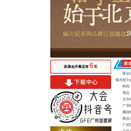
6
距展会开幕还有
天
富众
链共创大
时间
地点
主办
广州
穗连
联合
广州