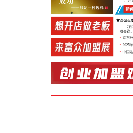
广州
中国
广东
富众GF
协办
7
项会议。
新加
京东外
佛山
202
转
中国
店
合作
展会
合作
锁加盟网
连锁加盟
前 言
特许
商业经营
勃增长。