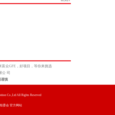
来富众GFE，好项目，等你来挑选
公 司
须谨慎
tion Co.,Ltd All Rights Reserved
组委会 官方网站