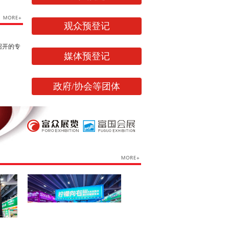
观众预登记
召开的专
媒体预登记
政府/协会等团体
网易、连
吧、中国
锁加盟在
速度在蓬