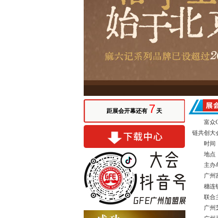
7
距展会开幕还有
天
富众
链共创大
时间
地点
主办
广州
穗连
联合
广州