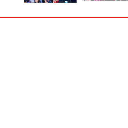
展览FORO EXHIBITION举办的广州餐饮加盟&特许连锁加盟展作为目前华南地区
档次高的专业特许连锁加盟展览会，已经成为各连锁企业招募加盟商、抢占华南市场
项目的优选接洽平台。上届展会，各大主流媒体争相报道，现场人潮涌动，投资者云
浓重。在中国掀起了空前的投资创业热潮，得到了众多连锁加盟企业和广大投资者的
力推进大众创业、万众创新的全民创业局面
，大会必将为广大企业带来更多、更广泛
宗旨：帮国内外优质连锁企业招商 + 助投资者选择好项目。我们诚挚邀请广大新老
盛会，相聚广东，共同分享特许连锁加盟带来的无限商机！
：
其他推广方式，参加特许连锁加盟展会的单位成本更低，效果更好。
连锁加盟展览会为企业的潜在买主直接见面并进行相互沟通创造了条件，企业能充分了
面情况(个人资料、财务意图及能力等)。更容易确定适合自己产品和品牌合作者。
有竞争对手参加同一展览，由此企业更容易通过比较，确立自己的品牌或产品优势并传
消费者。
连锁加盟展览会能造成一定轰动效应，对企业形象及品牌产品有非常良好宣传效果。