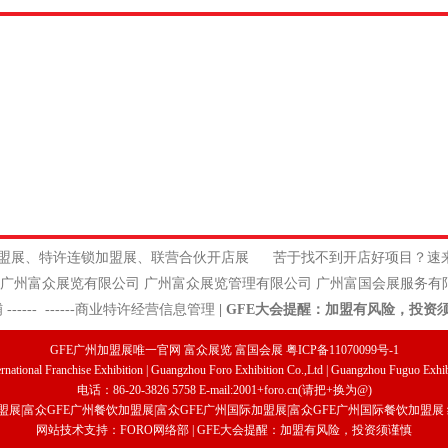
饮加盟展、特许连锁加盟展、联营合伙开店展
苦于找不到开店好项目？速
公司 广州富众展览管理有限公司 广州富国会展服务有限
铺
------
------
商业特许经营信息管理
|
GFE大会提醒：加盟有风险，投资
GFE广州加盟展唯一官网 富众展览 富国会展 粤ICP备11070099号-1
national Franchise Exhibition | Guangzhou Foro Exhibition Co.,Ltd | Guangzhou Fuguo Exhibi
电话：86-20-3826 5758 E-mail:2001+foro.cn(请把+换为@)
盟展
|
富众
GFE广州餐饮加盟展
|
富众GFE广州国际加盟展
|
富众
GFE广州国际餐饮加盟展
网站技术支持：FORO网络部 | GFE大会提醒：加盟有风险，投资须谨慎
详情]