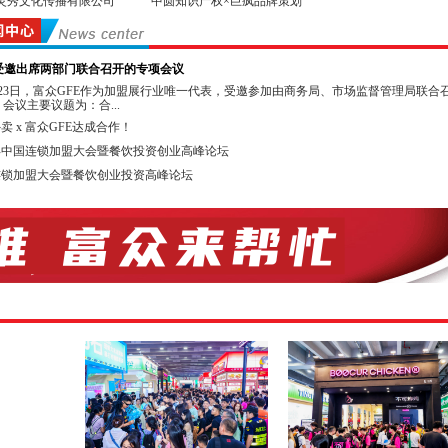
灵秀文化传播有限公司
中圆知识产权×巨疯品牌策划
投资并购50人论坛组委会 GFE华南教育展组委会
省高考研究会升学规划委员会 广东省生涯教育研究院
E受邀出席两部门联合召开的专项会议
单位：
月23日，富众GFE作为加盟展行业唯一代表，受邀参加由商务局、市场监督管理局联合
会议主要议题为：合...
坡中国商业协会 佛山市连锁企业协会
卖 x 富众GFE达成合作！
市南海区连锁企业商会 广州市咖啡行业协会
5年中国连锁加盟大会暨餐饮投资创业高峰论坛
型界 信达亚洲综合产业有限合伙基金
连锁加盟大会暨餐饮创业投资高峰论坛
链 广州知尖品牌顾问有限公司
直播单位：亚洲直播产业联盟 深圳网络直播协会
同期举办投资加盟高峰论坛，欢迎您来参加听讲！
媒体：抖音、今日头条、广东电视台、广州电视台、南方电视台、广州连锁、百度 、
、全球加盟网、中国加盟网、我要加盟网、广州创业港、中国品牌服装网、广州创业
网、第一商业网、中国特许经营网、品牌招商网等
连锁加盟是一种成功的、被公认为投入少、回报好的商业模式。发达国家的特许连
中占有很高的比例，在我国特许连锁加盟还有很大的市场空间，每年以50%～60%的
根据商务部的有关数据，我国目前已成为世界上特许连锁加盟体系至多的国家。