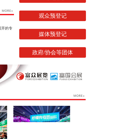
观众预登记
召开的专
媒体预登记
政府/协会等团体
网易、连
吧、中国
锁加盟在
速度在蓬