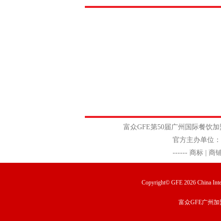
富众GFE
第50届广州国际餐
官方主办单位：广州富众展览有限
------
商标 | 商
Copyright© GFE 2026 China Inter
富众GFE广州加
...
[查看