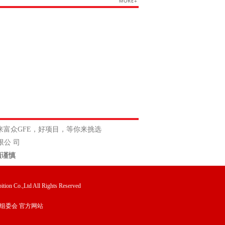
来富众GFE，好项目，等你来挑选
公 司
须谨慎
tion Co.,Ltd All Rights Reserved
组委会 官方网站