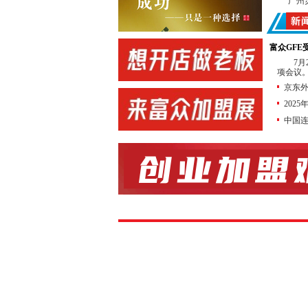
广州
中国
广东
富众GF
协办
7
项会议。
新加
京东外
佛山
202
转
中国
店
合作
展会
合作
锁加盟网
连锁加盟
前 言
特许
商业经营
勃增长。