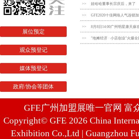
>>
娃哈哈董事长宗庆后，来了
>>
GFE2020十佳网络人气连
>>
8月8日14:00广州明星康天
展位预定
>>
"地摊经济 · 小店创业"火爆
观众预登记
媒体预登记
政府/协会等团体
GFE广州加盟展唯一官网 富众展览
Copyright© GFE 2026 China Internat
Exhibition Co.,Ltd | Guangzhou Fu