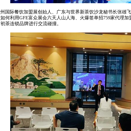
E广州国际餐饮加盟展创始人、广东与世界新茶饮沙龙秘书长张雄
如何利用GFE富众展会六天人山人海、火爆签单招759家代理
与初茶连锁品牌进行交流碰撞。