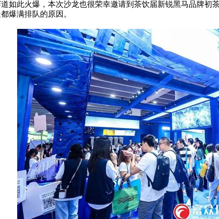
赛道如此火爆，本次沙龙也很荣幸邀请到茶饮届新锐黑马品牌初茶
天都爆满排队的原因。