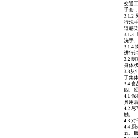
交通
手套
3.1
行洗手
道感
3.1
洗手
3.1
进行
3.2
身体
3.
于集
3.4
四、
4.1
具用
4.2
触。
4.3
4.4
五、