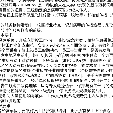
冠状病毒 2019-nCoV 是一种以前未在人类中发现的新型冠状病
 根据目前的证据，已经确定的是病毒可以持续人传人。
 传播途径主要是呼吸道飞沫传播（打喷嚏、咳嗽等）和接触传播
。
来的服务接待活动中，根据行业特点，识别病毒的传播途径，采
一段时间服务顾客的前提。
基本要求
 各经营单位，须成立防控工作小组，制定应急方案，做好信息采
.1 防控工作小组应由第一负责人或指定专人全面负责，设计有效
.2 要全面采集了解上岗员工假期动态（员工去过哪里、是否有发
情发生地区生活史、旅行史以及与确诊病例有密切接触这三个方
.3 要求所有员工对待疫情，不得隐瞒，如有出现发热、咳嗽等不
地区的人员有接触等潜在风险人员要及时报备，并要求员工应当按
 做好防护物资的准备 企业应在开业前或复业时，准备防护物资，
/酒精、紫外线空气消毒灯、空调系统专用消毒剂、洗手液等防护
 凡在疫情严重地区，经营单位应取得有关部门的允许，方可开展
应告知顾客并取得理解，应有专人轮流值班，保持与有关部门的
 在疫情防控解除前，未经上级允许，停止接待大规模聚餐活动。
 疫情期间大量使用消毒液体，工作人员要严格按照使用方法执行
经营服务规范
人员要求
.1 各经营单位，要做好员工防护知识培训。要求所有员工上下班