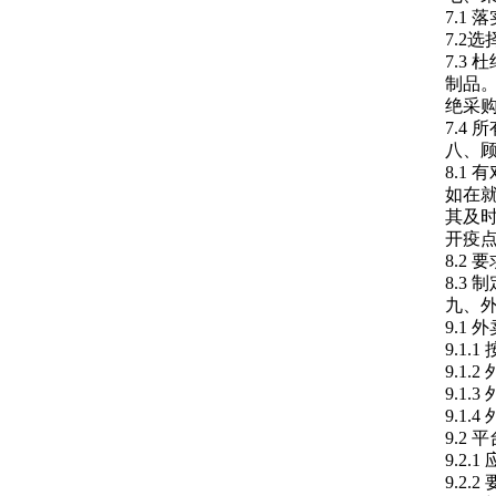
7.1
7.2
7.3
制品
绝采
7.4
八、
8.1
如在就
其及
开疫
8.2
8.3
九、
9.1
9.1
9.1
9.1
9.1
9.2
9.2
9.2