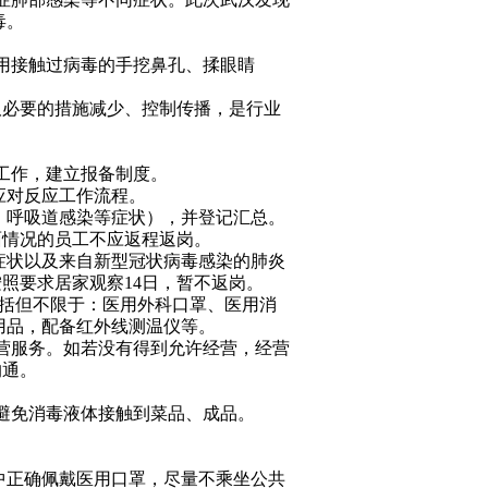
毒。
（用接触过病毒的手挖鼻孔、揉眼睛
取必要的措施减少、控制传播，是行业
集工作，建立报备制度。
的应对反应工作流程。
热、呼吸道感染等症状），并登记汇总。
面情况的员工不应返程返岗。
适症状以及来自新型冠状病毒感染的肺炎
照要求居家观察14日，暂不返岗。
包括但不限于：医用外科口罩、医用消
用品，配备红外线测温仪等。
经营服务。如若没有得到允许经营，经营
沟通。
，避免消毒液体接触到菜品、成品。
途中正确佩戴医用口罩，尽量不乘坐公共