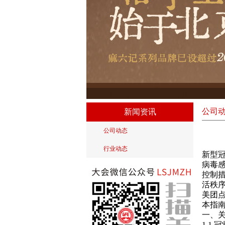
公司
新闻资讯
公司动态
行业动态
新型
病毒
控制
活秩
美团
本指
一、
1.1