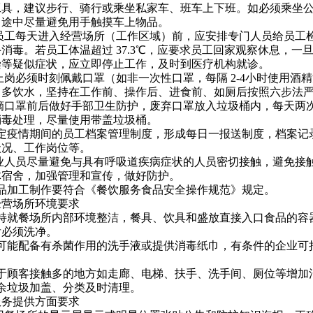
工具，建议步行、骑行或乘坐私家车、班车上下班。如必须乘坐
，途中尽量避免用手触摸车上物品。
.2 员工每天进入经营场所（工作区域）前，应安排专门人员给员
消毒。若员工体温超过 37.3℃，应要求员工回家观察休息，
染等疑似症状，应立即停止工作，及时到医疗机构就诊。
.3 上岗必须时刻佩戴口罩（如非一次性口罩，每隔 2-4小时使
、多饮水，坚持在工作前、操作后、进食前、如厕后按照六步法
.4 摘口罩前后做好手部卫生防护，废弃口罩放入垃圾桶内，每天两
消毒处理，尽量使用带盖垃圾桶。
 制定疫情期间的员工档案管理制度，形成每日一报送制度，档案
状况、工作岗位等。
3从业人员尽量避免与具有呼吸道疾病症状的人员密切接触，避免接
体宿舍，加强管理和宣传，做好防护。
 食品加工制作要符合《餐饮服务食品安全操作规范》规定。
经营场所环境要求
 保持就餐场所内部环境整洁，餐具、饮具和盛放直接入口食品的
后必须洗净。
 尽可能配备有杀菌作用的洗手液或提供消毒纸巾，有条件的企业
 对于顾客接触多的地方如走廊、电梯、扶手、洗手间、厕位等增
 厨余垃圾加盖、分类及时清理。
服务提供方面要求