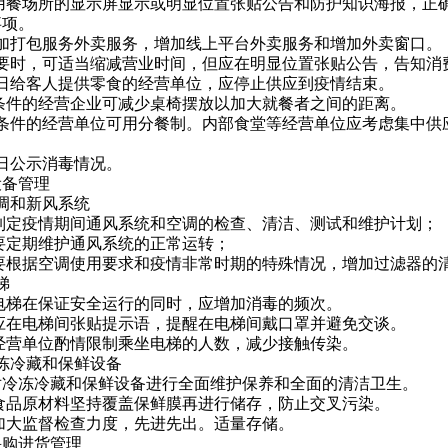
1在用餐场所的显示屏显示或明显位置张贴公告和防护知识海报，正
事项。
 增加打包服务外卖服务，增加线上平台外卖服务和增加外卖窗口。
 必要时，可适当缩减营业时间，但应在明显位置张贴公告，告知
 平日给客人提供零食的经营单位，应停止供应到疫情结束。
有条件的经营企业可减少桌椅摆放以加大就餐者之间的距离。
 有条件的经营单位可用分餐制。内部食堂等经营单位应考虑集中
 每日公示消毒情况。
设备管理
 空调和新风系统
.1 制定疫情期间通风系统和空调的检查、清洁、测试和维护计划；
.2 要定期维护通风系统的正常运转；
.3 要根据空调使用要求和疫情非常时期的特殊情况，增加过滤器
电梯
.1 电梯在保证安全运行的同时，应增加消毒的频次。
.2 应在电梯间张贴提示语，提醒在电梯间戴口罩并避免交谈。
.3 经营单位酌情限制乘坐电梯的人数，减少接触传染。
 冷冻冷藏和保鲜设备
.1对冷冻冷藏和保鲜设备进行全面维护保养和全面的清洁卫生。
.2 食品原材料坚持覆盖保鲜膜再进行储存，防止交叉污染。
.3 加大监督检查力度，先进先出。适量存储。
采购进货管理