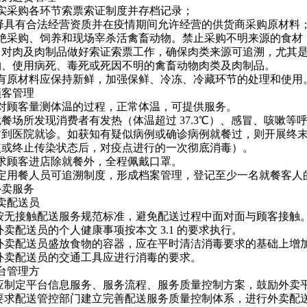
 落实采购各环节索票索证制度并存档记录；
选择具有合法经营资质并在疫情期间允许经营的供货商采购原材料
 杜绝采购、饲养和现场宰杀活禽畜动物。禁止采购不明来源的食
。对肉及肉制品做好索证索票工作，确保肉类来源可追溯，尤其是
购、使用病死、毒死或死因不明的禽畜动物肉类及肉制品。
 所有原材料应保持新鲜，加强保鲜、冷冻、冷藏环节的处理和使用
顾客管理
 有对顾客量测体温的过程，正常体温，可提供服务。
餐场所发现消费者有发热（体温超过 37.3℃）、感冒、咳嗽
时到医院就诊。如获知有疑似病例或确诊病例就餐过，则开展终
点或终止传染状态后，对疫点进行的一次彻底消毒）。
 要求顾客进店除就餐外，全程佩戴口罩。
 制定用餐人员可追溯制度，形成档案管理，登记至少一名就餐客
外卖服务
 外卖配送员
.1 按无接触配送服务规范标准，避免配送过程中面对面与顾客接触
.2 外卖配送员的个人健康事项按本文 3.1 的要求执行。
.3 外卖配送员盛放食物的容器，应在平时清洁消毒要求的基础上增
.4 外卖配送员的交通工具应进行消毒的要求。
 平台管理方
.1 应制定平台信息服务、服务流程、服务质量控制方案，鼓励外
.2 要求配送管控部门建立完善配送服务质量控制体系，进行外卖